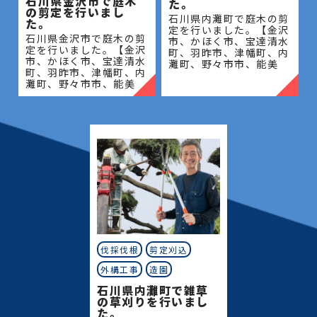
石川県金沢市で庭木
た。
の剪定を行いまし
石川県内灘町で庭木の剪
た。
定を行いました。【金沢
石川県金沢市で庭木の剪
市、かほく市、宝達清水
定を行いました。【金沢
町、羽昨市、津幡町、内
市、かほく市、宝達清水
灘町、野々市市、能美
町、羽昨市、津幡町、内
市、川北町、小松市、白
灘町、野々市市、能美
山市、中能登町、七尾
市、川北町、小松市、白
市、志賀町、穴水町、輪
山市、中能登町、七尾
島市、能登町、珠州市】
市、志賀町、穴水町、輪
地域密
島市、能登町、珠州市】
地域密
伐採伐根
剪定刈込
外構工事
造園
石川県内灘町で雑草
の草刈りを行いまし
た。