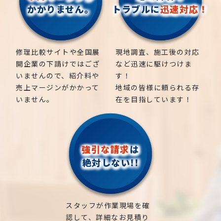
かかりません。
トラブルに
迅速対応！
修理比較サイトや全国展
現地調査、施工後の対応
開企業の下請けではござ
など迅速に駆けつけま
いませんので、紹介料や
す！
売上マージンがかかって
地域の皆様に頼られる存
いません。
在を目指しています！
強引な請求
は
絶対しない!!
スタッフが作業現場を確
認して、詳細なお見積り