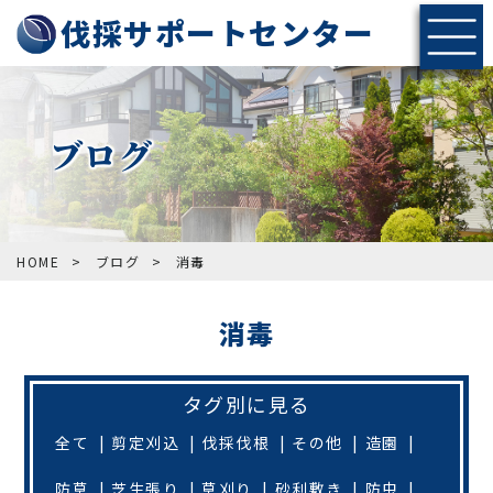
伐採サポートセンター
ブログ
HOME
>
ブログ
>
消毒
消毒
タグ別に見る
全て
剪定刈込
伐採伐根
その他
造園
防草
芝生張り
草刈り
砂利敷き
防虫