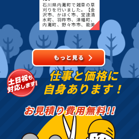
石川県内灘町で雑草の草
刈りを行いました。【金
沢市、かほく市、宝達清
水町、羽昨市、津幡町、
内灘町、野々市市、能美
市、川北町、小松市、白
山市、中能登町、七尾
市、志賀町、穴水町、輪
島市、能登町、珠州市】
地域
仕事と価格に
自身あります！
お見積り費用無料!!