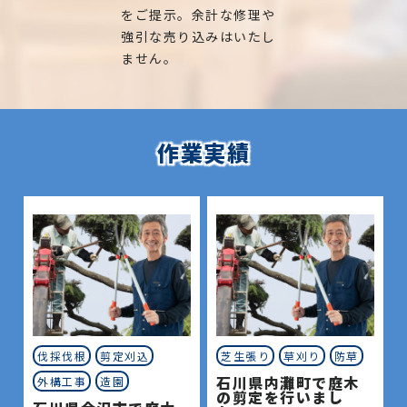
をご提示。余計な修理や
強引な売り込みはいたし
ません。
作業実績
伐採伐根
剪定刈込
芝生張り
草刈り
防草
石川県内灘町で庭木
外構工事
造園
の剪定を行いまし