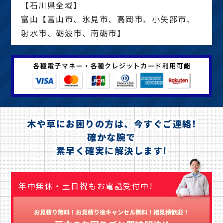
【石川県全域】
富山【富山市、氷見市、高岡市、小矢部市、
射水市、砺波市、南砺市】
木や草にお困りの方は、今すぐご連絡!
確かな腕で
素早く確実に解決します!
年中無休・土日祝もお電話受付中!
お見積り無料！お見積り後キャンセル無料！相見積歓迎！