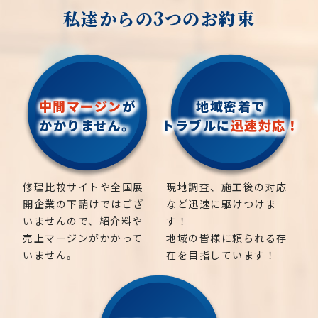
私達からの3つのお約束
中間マージン
が
地域密着で
かかりません。
トラブルに
迅速対応！
修理比較サイトや全国展
現地調査、施工後の対応
開企業の下請けではござ
など迅速に駆けつけま
いませんので、紹介料や
す！
売上マージンがかかって
地域の皆様に頼られる存
いません。
在を目指しています！