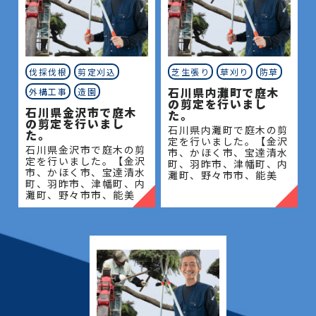
伐採伐根
剪定刈込
芝生張り
草刈り
防草
石川県内灘町で庭木
外構工事
造園
の剪定を行いまし
石川県金沢市で庭木
た。
の剪定を行いまし
石川県内灘町で庭木の剪
た。
定を行いました。【金沢
石川県金沢市で庭木の剪
市、かほく市、宝達清水
定を行いました。【金沢
町、羽昨市、津幡町、内
市、かほく市、宝達清水
灘町、野々市市、能美
町、羽昨市、津幡町、内
市、川北町、小松市、白
灘町、野々市市、能美
山市、中能登町、七尾
市、川北町、小松市、白
市、志賀町、穴水町、輪
山市、中能登町、七尾
島市、能登町、珠州市】
市、志賀町、穴水町、輪
地域密
島市、能登町、珠州市】
地域密