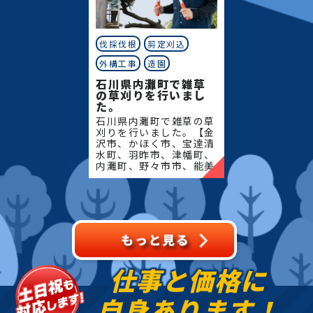
伐採伐根
剪定刈込
外構工事
造園
石川県内灘町で雑草
の草刈りを行いまし
た。
石川県内灘町で雑草の草
刈りを行いました。【金
沢市、かほく市、宝達清
水町、羽昨市、津幡町、
内灘町、野々市市、能美
市、川北町、小松市、白
山市、中能登町、七尾
市、志賀町、穴水町、輪
島市、能登町、珠州市】
地域
仕事と価格に
自身あります！