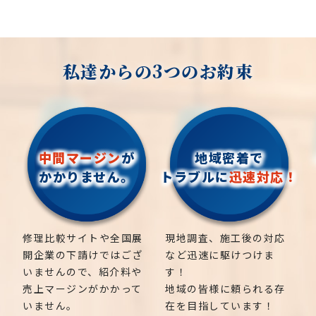
私達からの3つのお約束
中間マージン
が
地域密着で
かかりません。
トラブルに
迅速対応！
修理比較サイトや全国展
現地調査、施工後の対応
開企業の下請けではござ
など迅速に駆けつけま
いませんので、紹介料や
す！
売上マージンがかかって
地域の皆様に頼られる存
いません。
在を目指しています！