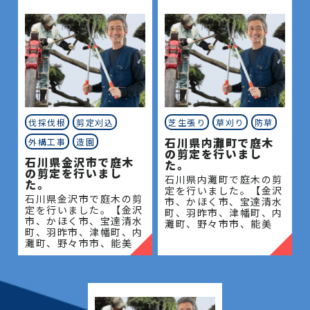
伐採伐根
剪定刈込
芝生張り
草刈り
防草
石川県内灘町で庭木
外構工事
造園
の剪定を行いまし
石川県金沢市で庭木
た。
の剪定を行いまし
石川県内灘町で庭木の剪
た。
定を行いました。【金沢
石川県金沢市で庭木の剪
市、かほく市、宝達清水
定を行いました。【金沢
町、羽昨市、津幡町、内
市、かほく市、宝達清水
灘町、野々市市、能美
町、羽昨市、津幡町、内
市、川北町、小松市、白
灘町、野々市市、能美
山市、中能登町、七尾
市、川北町、小松市、白
市、志賀町、穴水町、輪
山市、中能登町、七尾
島市、能登町、珠州市】
市、志賀町、穴水町、輪
地域密
島市、能登町、珠州市】
地域密