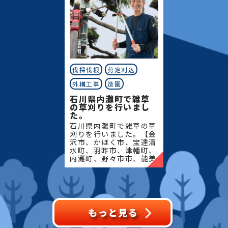
伐採伐根
剪定刈込
外構工事
造園
石川県内灘町で雑草
の草刈りを行いまし
た。
石川県内灘町で雑草の草
刈りを行いました。【金
沢市、かほく市、宝達清
水町、羽昨市、津幡町、
内灘町、野々市市、能美
市、川北町、小松市、白
山市、中能登町、七尾
市、志賀町、穴水町、輪
島市、能登町、珠州市】
地域