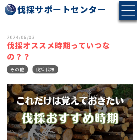
伐採サポートセンター
2024/06/03
伐採オススメ時期っていつな
の？？
その他
伐採伐根