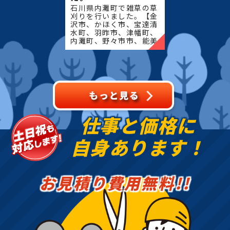
石川県内灘町で雑草の草
刈りを行いました。【金
沢市、かほく市、宝達清
水町、羽昨市、津幡町、
内灘町、野々市市、能美
市、川北町、小松市、白
山市、中能登町、七尾
市、志賀町、穴水町、輪
島市、能登町、珠州市】
地域
仕事と価格に
自身あります！
お見積り費用無料!!