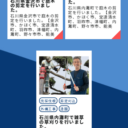
石川県金沢市で庭木
た。
の剪定を行いまし
石川県内灘町で庭木の剪
た。
定を行いました。【金沢
石川県金沢市で庭木の剪
市、かほく市、宝達清水
定を行いました。【金沢
町、羽昨市、津幡町、内
市、かほく市、宝達清水
灘町、野々市市、能美
町、羽昨市、津幡町、内
市、川北町、小松市、白
灘町、野々市市、能美
山市、中能登町、七尾
市、川北町、小松市、白
市、志賀町、穴水町、輪
山市、中能登町、七尾
島市、能登町、珠州市】
市、志賀町、穴水町、輪
地域密
島市、能登町、珠州市】
地域密
伐採伐根
剪定刈込
外構工事
造園
石川県内灘町で雑草
の草刈りを行いまし
た。