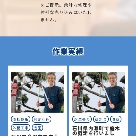
をご提示。余計な修理や
強引な売り込みはいたし
ません。
作業実績
伐採伐根
剪定刈込
芝生張り
草刈り
防草
石川県内灘町で庭木
外構工事
造園
の剪定を行いまし