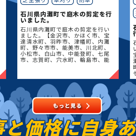
石川県内灘町で庭木の剪定を行
いました。
石川県内灘町で庭木の剪定を行い
ました。【金沢市、かほく市、宝
達清水町、羽昨市、津幡町、内灘
町、野々市市、能美市、川北町、
小松市、白山市、中能登町、七尾
市、志賀町、穴水町、輪島市、能
登町、珠州市】地域密
事と価格に
自身