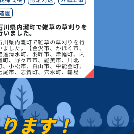
造園
石川県内灘町で雑草の草刈りを
行いました。
石川県内灘町で雑草の草刈りを行
いました。【金沢市、かほく市、
宝達清水町、羽昨市、津幡町、内
灘町、野々市市、能美市、川北
町、小松市、白山市、中能登町、
七尾市、志賀町、穴水町、輪島
市、能登町、珠州市】地域
あります！