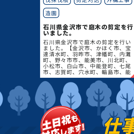
造園
石川県金沢市で庭木の剪定を行
いました。
石川県金沢市で庭木の剪定を行い
ました。【金沢市、かほく市、宝
達清水町、羽昨市、津幡町、内灘
町、野々市市、能美市、川北町、
小松市、白山市、中能登町、七尾
市、志賀町、穴水町、輪島市、能
登町、珠州市】地域密
仕