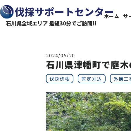
伐採サポートセンター
ホーム
サ
石川県全域エリア 最短30分でご訪問!!
2024/05/20
石川県津幡町で庭木
伐採伐根
剪定刈込
外構工