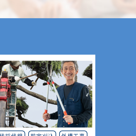
伐採伐根
剪定刈込
外構工事