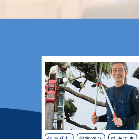
伐採伐根
剪定刈込
外構工事