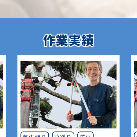
作業実績
芝生張り
草刈り
防草