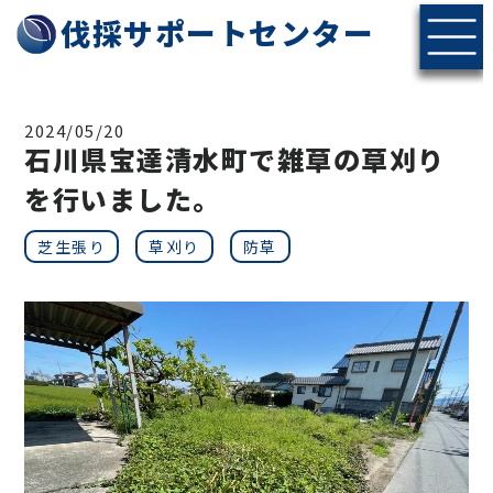
伐採サポートセンター
2024/05/20
石川県宝達清水町で雑草の草刈り
を行いました。
芝生張り
草刈り
防草