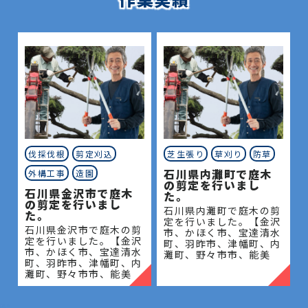
伐採伐根
剪定刈込
芝生張り
草刈り
防草
石川県内灘町で庭木
外構工事
造園
の剪定を行いまし
石川県金沢市で庭木
た。
の剪定を行いまし
石川県内灘町で庭木の剪
た。
定を行いました。【金沢
石川県金沢市で庭木の剪
市、かほく市、宝達清水
定を行いました。【金沢
町、羽昨市、津幡町、内
市、かほく市、宝達清水
灘町、野々市市、能美
町、羽昨市、津幡町、内
市、川北町、小松市、白
灘町、野々市市、能美
山市、中能登町、七尾
市、川北町、小松市、白
市、志賀町、穴水町、輪
山市、中能登町、七尾
島市、能登町、珠州市】
市、志賀町、穴水町、輪