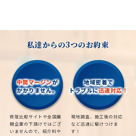
私達からの3つのお約束
中間マージン
が
地域密着で
かかりません。
トラブルに
迅速対応！
修理比較サイトや全国展
現地調査、施工後の対応
開企業の下請けではござ
など迅速に駆けつけま
いませんので、紹介料や
す！