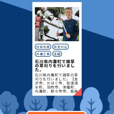
地域密
島市、能登町、珠州市】
地域密
伐採伐根
剪定刈込
外構工事
造園
石川県内灘町で雑草
の草刈りを行いまし
た。
石川県内灘町で雑草の草
刈りを行いました。【金
沢市、かほく市、宝達清
水町、羽昨市、津幡町、
内灘町、野々市市、能美
市、川北町、小松市、白
山市、中能登町、七尾
市、志賀町、穴水町、輪
島市、能登町、珠州市】
地域