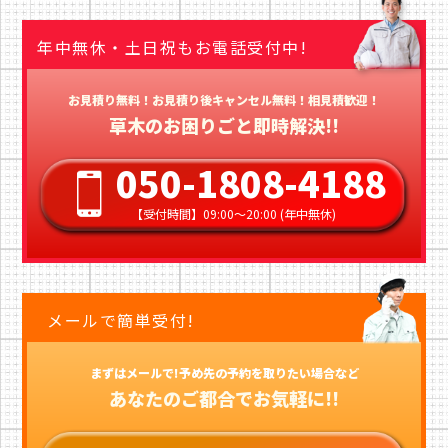
年中無休・土日祝もお電話受付中!
お見積り無料！お見積り後キャンセル無料！相見積歓迎！
草木のお困りごと即時解決!!
050-1808-4188
【受付時間】09:00〜20:00 (年中無休)
メールで簡単受付!
まずはメールで!予め先の予約を取りたい場合など
あなたのご都合でお気軽に!!